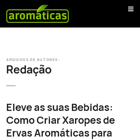
S
a
l
t
a
r
p
a
ARQUIVOS DE AUTORES:
r
Redação
a
o
c
o
n
Eleve as suas Bebidas:
t
e
Como Criar Xaropes de
ú
Ervas Aromáticas para
d
o