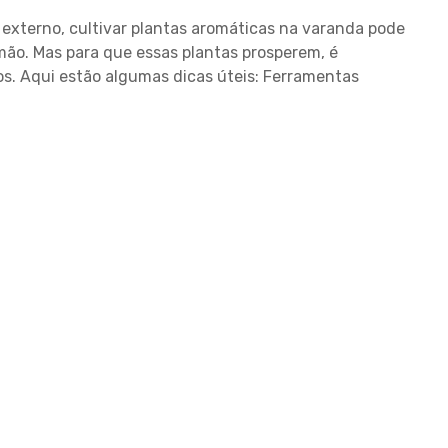
s
xterno, cultivar plantas aromáticas na varanda pode
o
mão. Mas para que essas plantas prosperem, é
s
a
s. Aqui estão algumas dicas úteis: Ferramentas
u
t
i
l
i
z
a
r