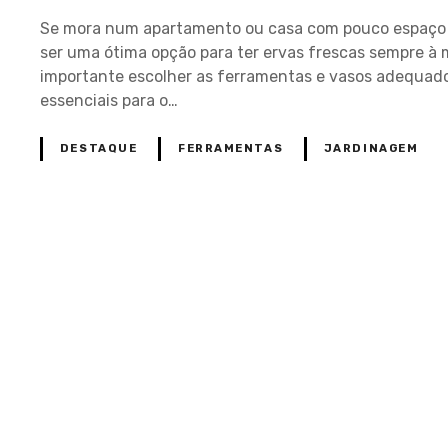
Se mora num apartamento ou casa com pouco espaço e
ser uma ótima opção para ter ervas frescas sempre à 
importante escolher as ferramentas e vasos adequado
essenciais para o…
DESTAQUE
FERRAMENTAS
JARDINAGEM
P
o
s
t
s