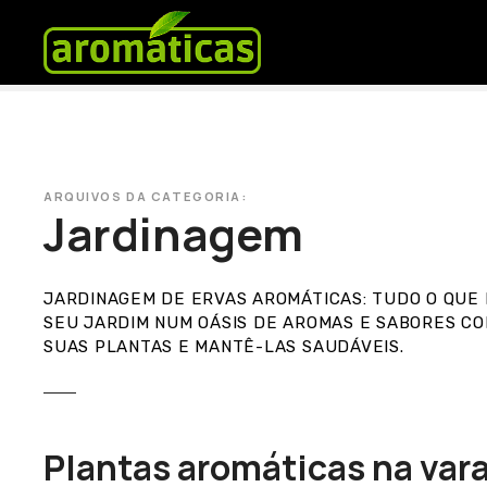
S
a
l
t
a
r
p
a
ARQUIVOS DA CATEGORIA:
Jardinagem
r
a
o
c
JARDINAGEM DE ERVAS AROMÁTICAS: TUDO O QUE 
SEU JARDIM NUM OÁSIS DE AROMAS E SABORES CO
o
SUAS PLANTAS E MANTÊ-LAS SAUDÁVEIS.
n
t
e
ú
Plantas aromáticas na var
d
o