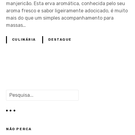
manjericão. Esta erva aromática, conhecida pelo seu
aroma fresco e sabor ligeiramente adocicado, é muito
mais do que um simples acompanhamento para
massas…
CULINÁRIA
DESTAQUE
P
o
P
s
e
s
t
q
u
s
i
NÃO PERCA
s