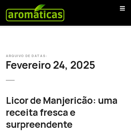
S
a
l
t
a
r
p
a
ARQUIVO DE DATAS:
r
Fevereiro 24, 2025
a
o
c
o
n
Licor de Manjericão: uma
t
e
receita fresca e
ú
surpreendente
d
o