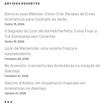
ARTIGOS RECENTES
g
Eleve as suas Bebidas: Como Criar Xaropes de Ervas
a
Aromáticas para Cocktails de Verão
ç
Junho 15, 2026
O Segredo do Licor de Hortelã Perfeito: Como Fixar a
ã
Cor Esmeralda sem Corantes
Junho 15, 2026
o
Licor de Manjericão: uma receita fresca e
d
surpreendente
Fevereiro 24, 2025
e
Be Aromatic: o encanto das Aromáticas no coração do
Alentejo
a
Fevereiro 21, 2025
r
Alecrim d’Aldeia: Um Alojamento Inspirado em
Aromáticas no Alentejo
t
Janeiro 31, 2025
i