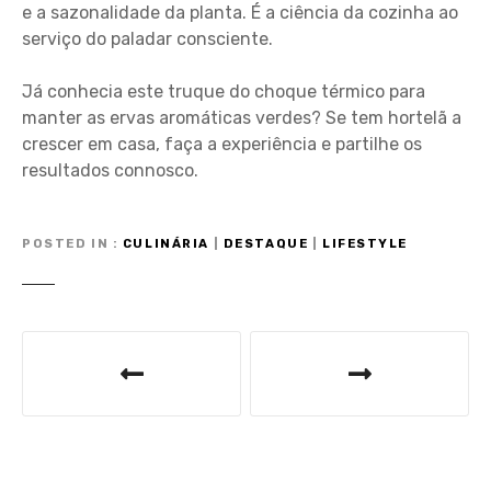
e a sazonalidade da planta. É a ciência da cozinha ao
serviço do paladar consciente.
Já conhecia este truque do choque térmico para
manter as ervas aromáticas verdes? Se tem hortelã a
crescer em casa, faça a experiência e partilhe os
resultados connosco.
POSTED IN
CULINÁRIA
|
DESTAQUE
|
LIFESTYLE
N
a
v
e