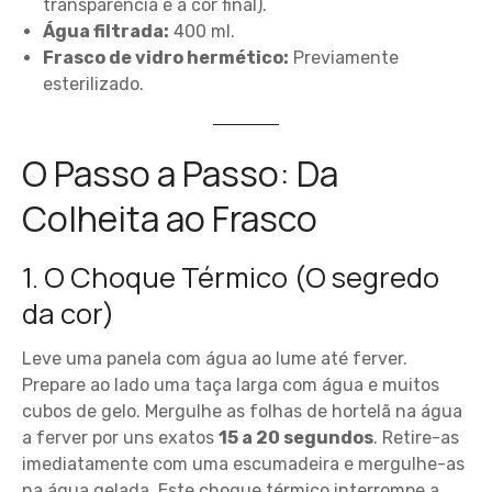
transparência e a cor final).
Água filtrada:
400 ml.
Frasco de vidro hermético:
Previamente
esterilizado.
O Passo a Passo: Da
Colheita ao Frasco
1. O Choque Térmico (O segredo
da cor)
Leve uma panela com água ao lume até ferver.
Prepare ao lado uma taça larga com água e muitos
cubos de gelo. Mergulhe as folhas de hortelã na água
a ferver por uns exatos
15 a 20 segundos
. Retire-as
imediatamente com uma escumadeira e mergulhe-as
na água gelada. Este choque térmico interrompe a