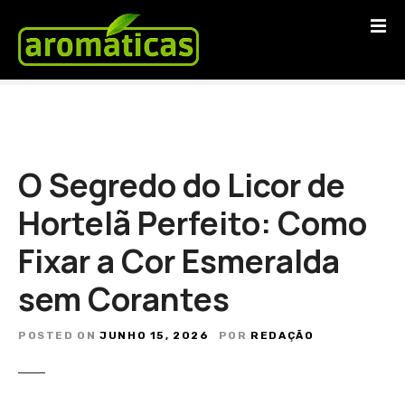
S
a
l
t
a
r
p
a
O Segredo do Licor de
r
a
Hortelã Perfeito: Como
o
Fixar a Cor Esmeralda
c
o
sem Corantes
n
t
e
POSTED ON
JUNHO 15, 2026
POR
REDAÇÃO
ú
d
o