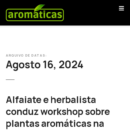
S
a
l
t
a
r
p
a
ARQUIVO DE DATAS:
r
Agosto 16, 2024
a
o
c
o
n
Alfaiate e herbalista
t
e
conduz workshop sobre
ú
plantas aromáticas na
d
o