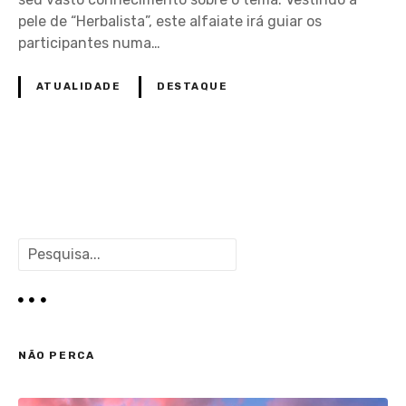
pele de “Herbalista”, este alfaiate irá guiar os
participantes numa…
ATUALIDADE
DESTAQUE
P
o
P
s
e
s
t
q
u
s
i
NÃO PERCA
s
d
a
r