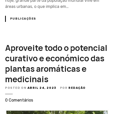
hoje, grande parte da população mundial vive em
c
áreas urbanas, o que implica em…
a
s
PUBLICAÇÕES
e
m
c
a
Aproveite todo o potencial
s
a
curativo e económico das
c
o
plantas aromáticas e
m
“
medicinais
U
m
POSTED ON
ABRIL 24, 2023
POR
REDAÇÃO
a
e
0
Comentários
H
m
o
A
r