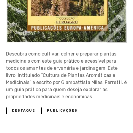
c
i
a
l
c
u
r
a
Descubra como cultivar, colher e preparar plantas
t
medicinais com este guia prático e acessível para
i
todos os amantes de ervanária e jardinagem. Este
v
livro, intitulado “Cultura de Plantas Aromáticas e
o
Medicinais” e escrito por Giambattista Milesi Ferretti, é
e
um guia prático para quem deseja explorar as
e
propriedades medicinais e económicas…
c
o
DESTAQUE
PUBLICAÇÕES
n
ó
m