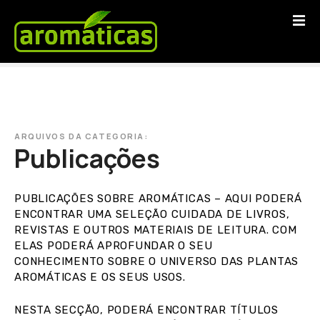
S
a
l
t
a
r
p
a
ARQUIVOS DA CATEGORIA:
r
Publicações
a
o
c
PUBLICAÇÕES SOBRE AROMÁTICAS – AQUI PODERÁ
o
ENCONTRAR UMA SELEÇÃO CUIDADA DE LIVROS,
REVISTAS E OUTROS MATERIAIS DE LEITURA. COM
n
ELAS PODERÁ APROFUNDAR O SEU
t
CONHECIMENTO SOBRE O UNIVERSO DAS PLANTAS
e
AROMÁTICAS E OS SEUS USOS.
ú
d
NESTA SECÇÃO, PODERÁ ENCONTRAR TÍTULOS
o