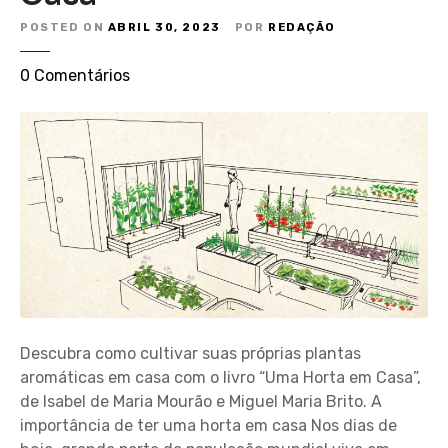
POSTED ON
ABRIL 30, 2023
POR
REDAÇÃO
e
0
Comentários
m
C
u
l
t
i
v
e
a
r
o
Descubra como cultivar suas próprias plantas
m
aromáticas em casa com o livro “Uma Horta em Casa”,
á
de Isabel de Maria Mourão e Miguel Maria Brito. A
t
importância de ter uma horta em casa Nos dias de
i