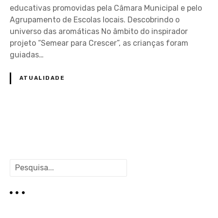
educativas promovidas pela Câmara Municipal e pelo
Agrupamento de Escolas locais. Descobrindo o
universo das aromáticas No âmbito do inspirador
projeto “Semear para Crescer”, as crianças foram
guiadas…
ATUALIDADE
P
o
P
s
e
s
t
q
u
s
i