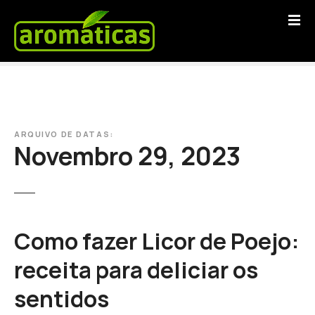
S
a
l
t
a
r
p
a
ARQUIVO DE DATAS:
r
Novembro 29, 2023
a
o
c
o
n
Como fazer Licor de Poejo:
t
e
receita para deliciar os
ú
sentidos
d
o