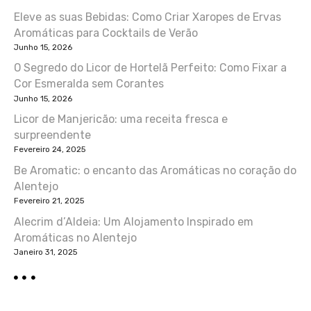
Eleve as suas Bebidas: Como Criar Xaropes de Ervas
a
Aromáticas para Cocktails de Verão
ç
Junho 15, 2026
O Segredo do Licor de Hortelã Perfeito: Como Fixar a
ã
Cor Esmeralda sem Corantes
Junho 15, 2026
o
Licor de Manjericão: uma receita fresca e
d
surpreendente
Fevereiro 24, 2025
e
Be Aromatic: o encanto das Aromáticas no coração do
Alentejo
a
Fevereiro 21, 2025
r
Alecrim d’Aldeia: Um Alojamento Inspirado em
Aromáticas no Alentejo
t
Janeiro 31, 2025
i