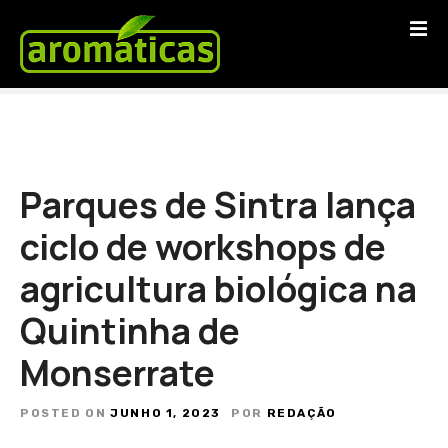
S
a
l
t
a
r
p
a
Parques de Sintra lança
r
a
ciclo de workshops de
o
agricultura biológica na
c
o
Quintinha de
n
t
Monserrate
e
ú
POSTED ON
JUNHO 1, 2023
POR
REDAÇÃO
d
o