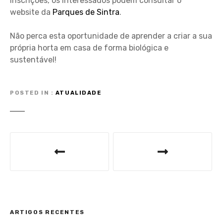
inscrições, os interessados podem consultar o
website da
Parques de Sintra
.
Não perca esta oportunidade de aprender a criar a sua
própria horta em casa de forma biológica e
sustentável!
POSTED IN
ATUALIDADE
N
a
v
e
ARTIGOS RECENTES
g