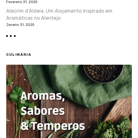
a
Fevereiro 21, 2025
r
Alecrim d’Aldeia: Um Alojamento Inspirado em
Aromáticas no Alentejo
t
Janeiro 31, 2025
i
g
CULINÁRIA
o
s