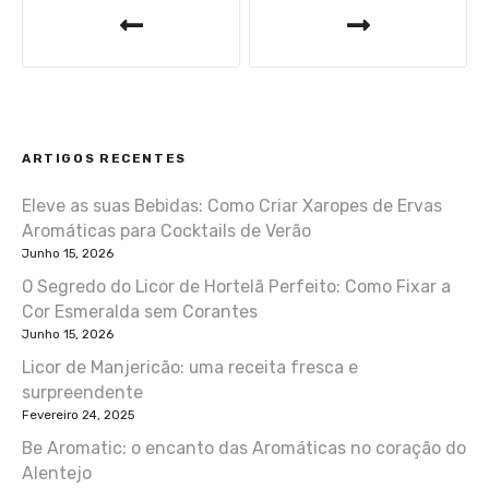
a
v
e
ARTIGOS RECENTES
g
Eleve as suas Bebidas: Como Criar Xaropes de Ervas
a
Aromáticas para Cocktails de Verão
ç
Junho 15, 2026
O Segredo do Licor de Hortelã Perfeito: Como Fixar a
ã
Cor Esmeralda sem Corantes
Junho 15, 2026
o
Licor de Manjericão: uma receita fresca e
d
surpreendente
Fevereiro 24, 2025
e
Be Aromatic: o encanto das Aromáticas no coração do
Alentejo