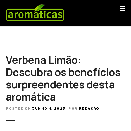
S
a
l
t
a
r
p
a
Verbena Limão:
r
a
Descubra os benefícios
o
surpreendentes desta
c
o
aromática
n
t
e
POSTED ON
JUNHO 4, 2023
POR
REDAÇÃO
ú
d
o