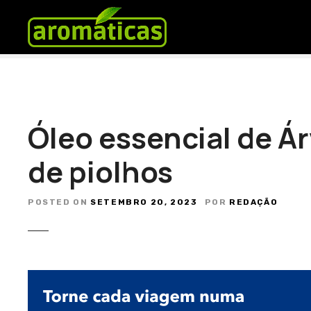
S
a
l
t
a
r
p
a
Óleo essencial de Ár
r
a
de piolhos
o
c
POSTED ON
SETEMBRO 20, 2023
POR
REDAÇÃO
o
n
t
e
ú
d
o