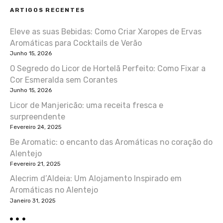
ARTIGOS RECENTES
g
Eleve as suas Bebidas: Como Criar Xaropes de Ervas
a
Aromáticas para Cocktails de Verão
ç
Junho 15, 2026
O Segredo do Licor de Hortelã Perfeito: Como Fixar a
ã
Cor Esmeralda sem Corantes
Junho 15, 2026
o
Licor de Manjericão: uma receita fresca e
d
surpreendente
Fevereiro 24, 2025
e
Be Aromatic: o encanto das Aromáticas no coração do
Alentejo
a
Fevereiro 21, 2025
r
Alecrim d’Aldeia: Um Alojamento Inspirado em
Aromáticas no Alentejo
t
Janeiro 31, 2025
i