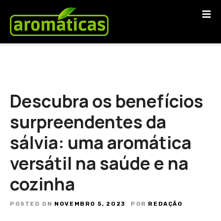
S
a
l
t
a
r
p
a
Descubra os benefícios
r
a
surpreendentes da
o
sálvia: uma aromática
c
o
versátil na saúde e na
n
t
cozinha
e
ú
POSTED ON
NOVEMBRO 5, 2023
POR
REDAÇÃO
d
o