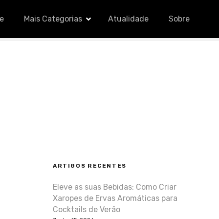
le
Mais Categorias
Atualidade
Sobre
ARTIGOS RECENTES
Eleve as suas Bebidas: Como Criar
Xaropes de Ervas Aromáticas para
Cocktails de Verão