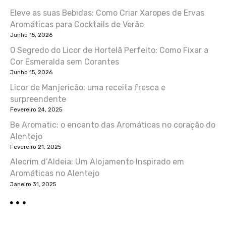
Eleve as suas Bebidas: Como Criar Xaropes de Ervas
a
Aromáticas para Cocktails de Verão
ç
Junho 15, 2026
O Segredo do Licor de Hortelã Perfeito: Como Fixar a
ã
Cor Esmeralda sem Corantes
Junho 15, 2026
o
Licor de Manjericão: uma receita fresca e
d
surpreendente
Fevereiro 24, 2025
e
Be Aromatic: o encanto das Aromáticas no coração do
Alentejo
a
Fevereiro 21, 2025
r
Alecrim d’Aldeia: Um Alojamento Inspirado em
Aromáticas no Alentejo
t
Janeiro 31, 2025
i