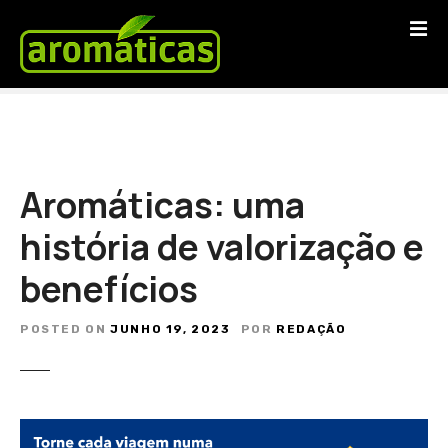
S
a
l
t
a
r
p
a
Aromáticas: uma
r
a
história de valorização e
o
benefícios
c
o
n
POSTED ON
JUNHO 19, 2023
POR
REDAÇÃO
t
e
ú
d
o