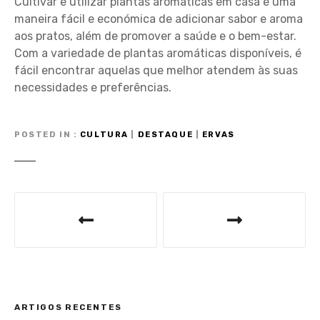
Cultivar e utilizar plantas aromáticas em casa é uma
maneira fácil e económica de adicionar sabor e aroma
aos pratos, além de promover a saúde e o bem-estar.
Com a variedade de plantas aromáticas disponíveis, é
fácil encontrar aquelas que melhor atendem às suas
necessidades e preferências.
POSTED IN
CULTURA
|
DESTAQUE
|
ERVAS
N
a
v
e
ARTIGOS RECENTES
g