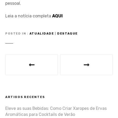
pessoal.
Leia a notícia completa
AQUI
POSTED IN
ATUALIDADE
|
DESTAQUE
N
a
v
e
ARTIGOS RECENTES
g
Eleve as suas Bebidas: Como Criar Xaropes de Ervas
a
Aromáticas para Cocktails de Verão