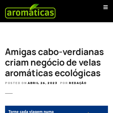
S
a
l
t
a
r
p
a
Amigas cabo-verdianas
r
a
criam negócio de velas
o
aromáticas ecológicas
c
o
n
POSTED ON
ABRIL 26, 2023
POR
REDAÇÃO
t
e
ú
d
o