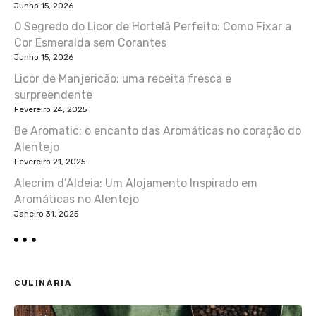
ç
Junho 15, 2026
O Segredo do Licor de Hortelã Perfeito: Como Fixar a
ã
Cor Esmeralda sem Corantes
Junho 15, 2026
o
Licor de Manjericão: uma receita fresca e
d
surpreendente
Fevereiro 24, 2025
e
Be Aromatic: o encanto das Aromáticas no coração do
Alentejo
a
Fevereiro 21, 2025
r
Alecrim d’Aldeia: Um Alojamento Inspirado em
Aromáticas no Alentejo
t
Janeiro 31, 2025
i
g
CULINÁRIA
o